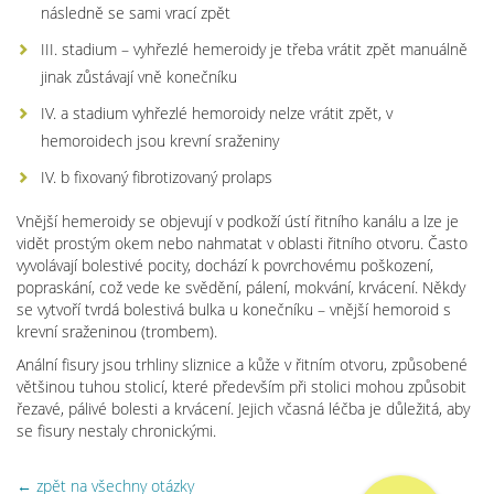
následně se sami vrací zpět
III. stadium – vyhřezlé hemeroidy je třeba vrátit zpět manuálně
jinak zůstávají vně konečníku
IV. a stadium vyhřezlé hemoroidy nelze vrátit zpět, v
hemoroidech jsou krevní sraženiny
IV. b fixovaný fibrotizovaný prolaps
Vnější hemeroidy se objevují v podkoží ústí řitního kanálu a lze je
vidět prostým okem nebo nahmatat v oblasti řitního otvoru. Často
vyvolávají bolestivé pocity, dochází k povrchovému poškození,
popraskání, což vede ke svědění, pálení, mokvání, krvácení. Někdy
se vytvoří tvrdá bolestivá bulka u konečníku – vnější hemoroid s
krevní sraženinou (trombem).
Anální fisury jsou trhliny sliznice a kůže v řitním otvoru, způsobené
většinou tuhou stolicí, které především při stolici mohou způsobit
řezavé, pálivé bolesti a krvácení. Jejich včasná léčba je důležitá, aby
se fisury nestaly chronickými.
← zpět na všechny otázky