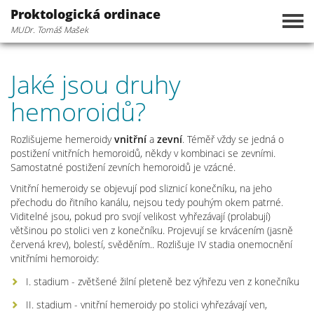
Proktologická ordinace
Togg
MUDr. Tomáš Mašek
navig
Jaké jsou druhy
hemoroidů?
Rozlišujeme hemeroidy
vnitřní
a
zevní
. Téměř vždy se jedná o
postižení vnitřních hemoroidů, někdy v kombinaci se zevními.
Samostatné postižení zevních hemoroidů je vzácné.
Vnitřní hemeroidy se objevují pod sliznicí konečníku, na jeho
přechodu do řitního kanálu, nejsou tedy pouhým okem patrné.
Viditelné jsou, pokud pro svojí velikost vyhřezávají (prolabují)
většinou po stolici ven z konečníku. Projevují se krvácením (jasně
červená krev), bolestí, svěděním.. Rozlišuje IV stadia onemocnění
vnitřními hemoroidy:
I. stadium - zvětšené žilní pleteně bez výhřezu ven z konečníku
II. stadium - vnitřní hemeroidy po stolici vyhřezávají ven,